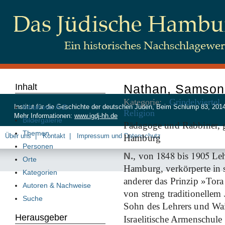
Inhalt
Nathan, Samson 
Kategorie:
Grindelviertel
Inhalt von A-Z
Institut für die Geschichte der deutschen Juden, Beim Schlump 83, 20
Religion
Mehr Informationen:
www.igdj-hh.de
Bildergalerie
Pädagoge und Rabbiner, 
Themen
Über uns
Kontakt
Impressum und Datenschutz
Hamburg
Personen
1848
1905
N.
, von
bis
Leh
Orte
Hamburg, verkörperte in s
Kategorien
anderer das Prinzip »Tora
Autoren & Nachweise
von streng traditionellem
Suche
Sohn des Lehrers und Wa
Herausgeber
Israelitische Armenschule 