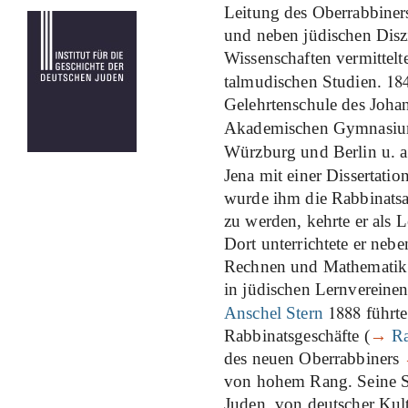
Leitung des Oberrabbine
und neben jüdischen Disz
Wissenschaften vermittelt
18
talmudischen Studien.
Gelehrtenschule des Joha
Akademischen Gymnasiu
Würzburg und Berlin u. a
Jena mit einer Dissertat
wurde ihm die Rabbinatsap
zu werden, kehrte er als 
Dort unterrichtete er neb
Rechnen und Mathematik. 
in jüdischen Lernvereine
1888
Anschel Stern
führte
Rabbinatsgeschäfte (
→
Ra
des neuen Oberrabbiners
von hohem Rang. Seine Sc
Juden, von deutscher Ku