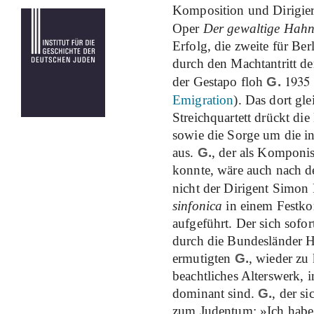
Komposition und Dirigier
Oper
Der gewaltige Hahn
Erfolg, die zweite für Be
durch den Machtantritt de
1935
der Gestapo floh
G.
Emigration
). Das dort g
Streichquartett drückt di
sowie die Sorge um die i
aus.
G.
, der als Komponis
konnte, wäre auch nach d
nicht der Dirigent Simon 
sinfonica
in einem Festko
aufgeführt. Der sich sofo
durch die Bundesländer 
ermutigten
G.
, wieder zu
beachtliches Alterswerk,
dominant sind.
G.
, der si
zum Judentum: »Ich habe