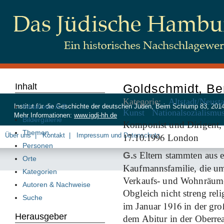
Inhalt
Goldschmidt, Be
Kategorie:
Altstadt/Neust
Inhalt von A-Z
Institut für die Geschichte der deutschen Juden, Beim Schlump 83, 20
Kunst
Nationalsozialismu
Mehr Informationen:
www.igdj-hh.de
Bildergalerie
Komponist und Dirigent,
Themen
17
10
1996
Über uns
Kontakt
Impressum und Datenschutz
.
.
London
Personen
G.
s Eltern stammten aus 
Orte
Kaufmannsfamilie, die 
Kategorien
Verkaufs- und Wohnräume
Autoren & Nachweise
Obgleich nicht streng reli
Suche
1916
im Januar
in der gr
Herausgeber
dem Abitur in der Oberrea