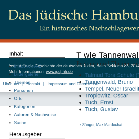
Inhalt
T wie Tannenwa
Personen und Themen mi
Inhalt von A-Z
Institut für die Geschichte der deutschen Juden, Beim Schlump 83, 20
Mehr Informationen:
www.igdj-hh.de
Bildergalerie
Talmud Tora Schule 
Tannenwald, Bruno
Themen
Über uns
Kontakt
Impressum und Datenschutz
Tempel, Neuer Israeli
Personen
Troplowitz, Oscar
Orte
Tuch, Ernst
Kategorien
Tuch, Gustav
Autoren & Nachweise
Suche
‹ Sänger, Max Mardochai
Herausgeber