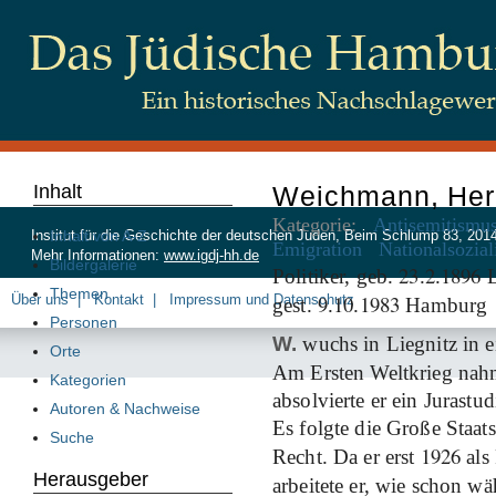
Inhalt
Weichmann, Her
Kategorie:
Antisemitismu
Inhalt von A-Z
Institut für die Geschichte der deutschen Juden, Beim Schlump 83, 20
Emigration
Nationalsozia
Mehr Informationen:
www.igdj-hh.de
Bildergalerie
23
2
1896
Politiker, geb.
.
.
L
Themen
9
10
1983
Über uns
Kontakt
Impressum und Datenschutz
gest.
.
.
Hamburg
Personen
W.
wuchs in Liegnitz in ei
Orte
Am Ersten
Weltkrieg nah
Kategorien
absolvierte er ein Jurastu
Autoren & Nachweise
Es folgte die Große Staats
Suche
1926
Recht. Da er erst
als 
Herausgeber
arbeitete er, wie schon wä