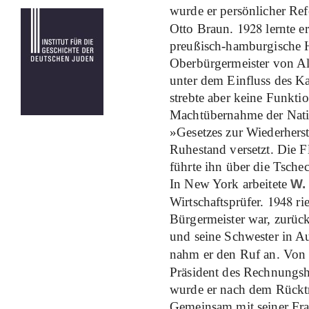
wurde er persönlicher Ref
1928
Otto Braun.
lernte e
preußisch-hamburgische
Oberbürgermeister von Al
unter dem Einfluss des Ka
strebte aber keine Funkti
Machtübernahme der Nati
»Gesetzes zur Wiederhers
Ruhestand versetzt. Die F
führte ihn über die Tsch
In New York arbeitete
W.
1948
Wirtschaftsprüfer.
rie
Bürgermeister war, zurü
und seine Schwester in 
nahm er den Ruf an. Vo
Präsident des Rechnungsh
wurde er nach dem Rücktr
Gemeinsam mit seiner Frau