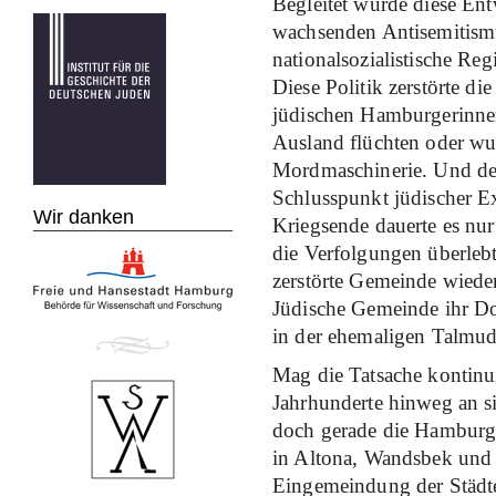
Begleitet wurde diese En
wachsenden Antisemitismu
nationalsozialistische Reg
Diese Politik zerstörte d
jüdischen Hamburgerinne
Ausland flüchten oder wu
Mordmaschinerie. Und de
Schlusspunkt jüdischer Ex
Wir danken
Kriegsende dauerte es nu
die Verfolgungen überleb
zerstörte Gemeinde wiede
Jüdische Gemeinde ihr Do
in der ehemaligen Talmud
Mag die Tatsache kontinui
Jahrhunderte hinweg an s
doch gerade die Hamburge
in Altona, Wandsbek und 
Eingemeindung der Städt