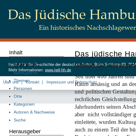
Inhalt
Das jüdische H
Vorwort der Herausgeb
Inhalt von A-Z
Institut für die Geschichte der deutschen Juden, Beim Schlump 83, 20
Mehr Informationen:
www.igdj-hh.de
Bildergalerie
Seit über 400 Jahren sin
Themen
Über uns
Kontakt
Impressum und Datenschutz
Raum ansässig und an der w
Personen
und politischen Gestaltung
Orte
rechtlichen Gleichstellung
Kategorien
Jahrhunderts seinen Absc
Autoren & Nachweise
aber nicht vollständiger g
Suche
einleitete, wurden Kultu
auch zu einem Teil der bü
Herausgeber